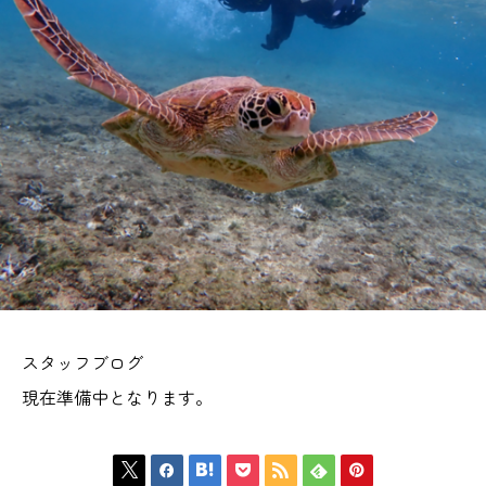
スタッフブログ
現在準備中となります。






