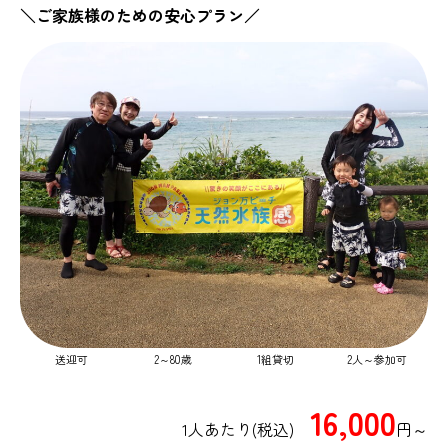
＼ご家族様のための安心プラン／
送迎可
2～80歳
1組貸切
2人～参加可
16,000
1人あたり(税込)
円～