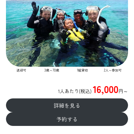
送迎可
​3歳～70歳
1組貸切
2人～参加可
16,000
1人あたり(税込)
円～​
詳細を見る
予約する