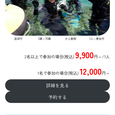
送迎可
​3歳～70歳
少人数制
1人～参加可
9,900
2名以上で参加の場合(税込)
円～/1人
12,000
1名で参加の場合(税込)
円～
詳細を見る
予約する