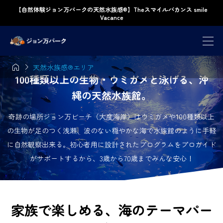
【自然体験ジョン万パークの天然水族感®】Theスマイルバカンス smile
Vacance


天然水族感®エリア
100種類以上の生物・ウミガメと泳げる、沖
縄の天然水族館。
奇跡の場所ジョン万ビーチ（大度海岸）はウミガメや100種類以上
の生物が足のつく浅瀬、波のない穏やかな海で水族館のように手軽
に自然観察出来る。初心者用に設計されたプログラムをプロガイド
がサポートするから、3歳から70歳までみんな安心！
家族で楽しめる、海のテーマパー