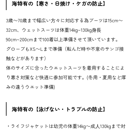
海特有の【寒さ・日焼け・ケガの防止】
3歳〜70歳まで幅広い⽅々に対応する為ブーツは15cm〜
32cm、ウェットスーツは体重14kg~130kg⾝⻑
90cm~200cmまで100着以上準備させて頂いています。
グローブもXS〜Lまで準備（転んだ時や不意のサンゴ接
触などがあります）
体のサイズに合ったウエットスーツを着用することによ
り寒さ対策など快適に参加可能です。(冬用・夏用など厚
みの違うウエット準備)
海特有の【泳げない・トラブルの防止】
・ライフジャケットは幼児の体重14kg〜成⼈130kgまで対