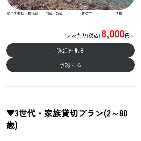
初心者歓迎・初挑戦
18歳～25歳
貸切可
学割
8,000
1人あたり(税込)
円​～
詳細を見る
予約する
▼3世代・家族貸切プラン(2～80
歳)