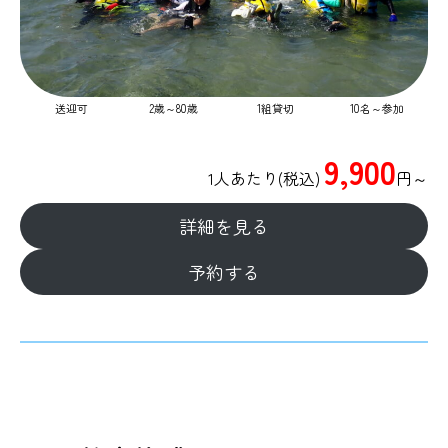
送迎可
2歳～80歳
1組貸切
10名～参加
9,900
1人あたり(税込)
円​～
詳細を見る
予約する