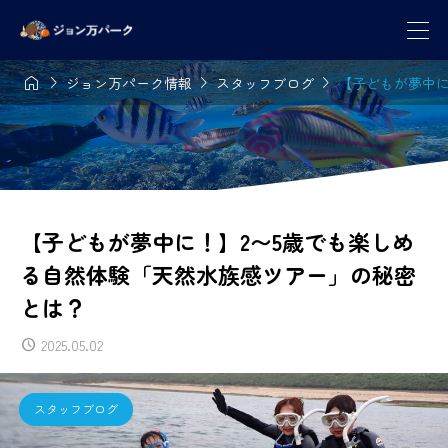




ジョン万パーク情報
スタッフブログ
【子どもが夢中に
【子どもが夢中に！】2〜5歳でも楽しめ
る自然体験「天然水族感ツアー」の秘密
とは？
2025.05.02
スタッフブログ