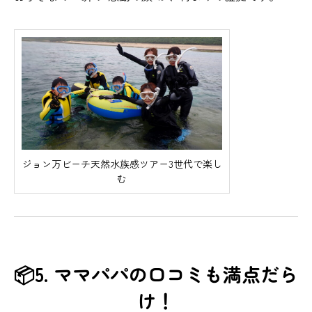
ジョン万ビーチ天然水族感ツアー3世代で楽し
む
📦5. ママパパの口コミも満点だら
け！