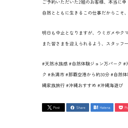
ご予約いただいた2組のお客様、本当に申
自然とともに生きるこの仕事だからこそ
明日も中止となりますが、ウミガメやクマ
また皆さまを迎えられるよう、スタッフ
#天然水族感 #自然体験ジョン万パーク 
ク #糸満市 #那覇空港から約30分 #自然体
縄家族旅行 #沖縄おすすめ #沖縄海遊び
Post
Share
Hatena
Po



