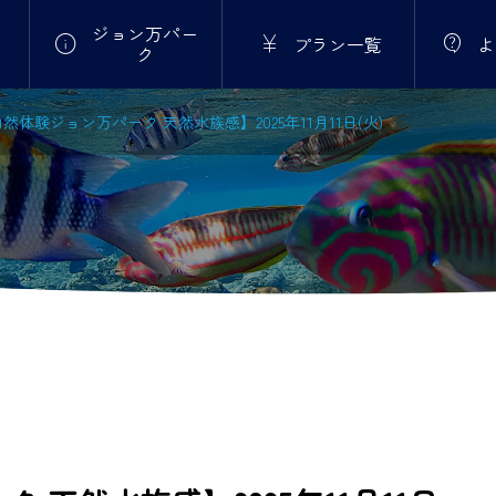
ジョン万パー



プラン一覧
よ
ク
然体験ジョン万パーク 天然水族感】2025年11月11日(火)