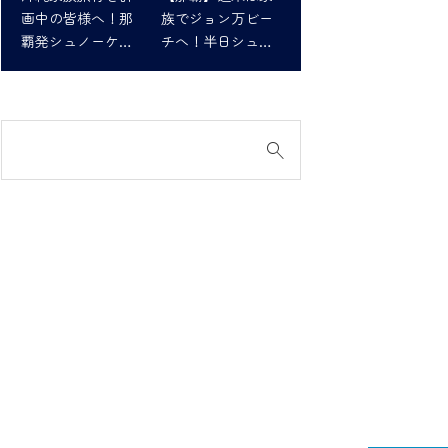
画中の皆様へ！那
族でジョン万ビー
覇発シュノーケリ
チへ！半日シュノ
ングツアーで最高
ーケリング体験
の思い出を！