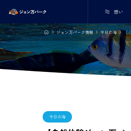

想い




ジョン万パーク情報
今日の海
【自
今日の海