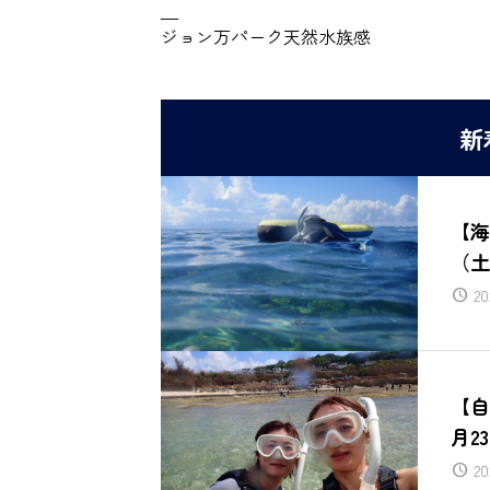
—
ジョン万パーク天然水族感
新
【海
（土
20
【自
月2
20