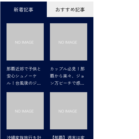
新着記事
おすすめ記事
那覇近郊で子供と
カップル必見！那
安心シュノーケ
覇から楽々、ジョ
ル！台風後のジョ
ン万ビーチで感動
ン万ビーチの魅力
シュノーケリング
沖縄家族旅行を計
【那覇】週末は家