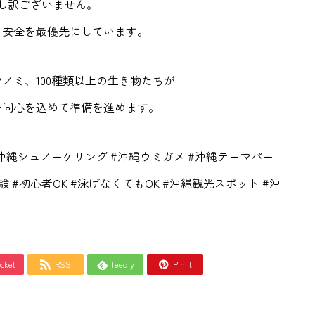
し訳ございません。
、安全を最優先にしています。
ノミ、100種類以上の生き物たちが
一同心を込めて準備を進めます。
#沖縄シュノーケリング #沖縄ウミガメ #沖縄テーマパー
験 #初心者OK #泳げなくてもOK #沖縄観光スポット #沖
cket
RSS
feedly
Pin it


