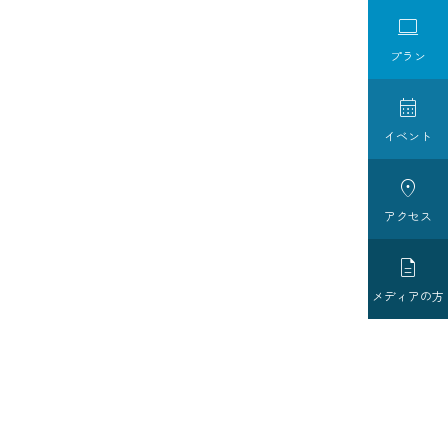

プラン

イベント

アクセス

メディアの方