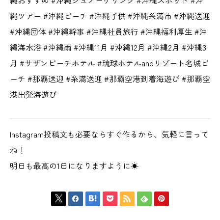
縄ツアー #沖縄ビーチ #沖縄子供 #沖縄糸満市 #沖縄送迎
#沖縄団体 #沖縄幹事 #沖縄社員旅行 #沖縄福利厚生 #沖
縄海水浴 #沖縄雨 #沖縄11月 #沖縄12月 #沖縄2月 #沖縄3
月 #サザンビーチホテル #琉球ホテルandリゾート名城ビ
ーチ #那覇送迎 #糸満送迎 #那覇空港到着海遊び #那覇空
港出発海遊び
Instagram投稿文も必要ならすぐ作るから、気軽に言って
ね！
明日も最高の1日になりますように☀






