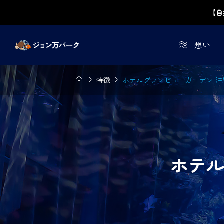
【自

想い



特徴
ホテルグランビューガーデン 沖縄
ホテル