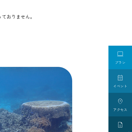
っておりません。

プラン

イベント

アクセス
