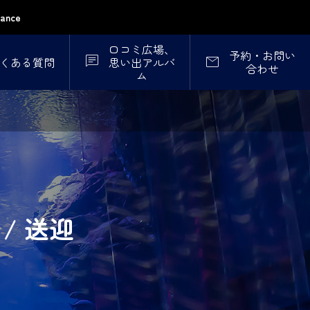
nce
口コミ広場、
予約・お問い


くある質問
思い出アルバ
合わせ
ム
/ 送迎