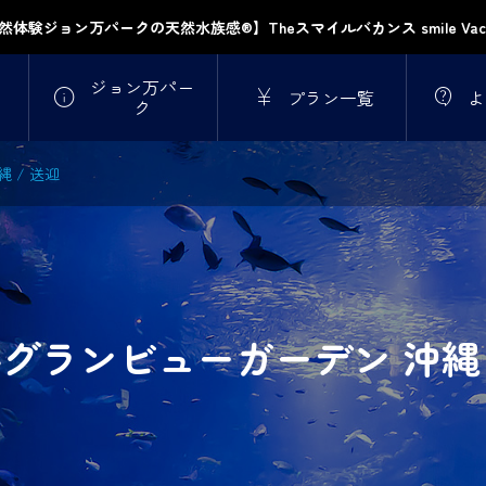
然体験ジョン万パークの天然水族感®】Theスマイルバカンス smile Vaca
ジョン万パー



プラン一覧
よ
ク
 / 送迎
グランビューガーデン 沖縄 