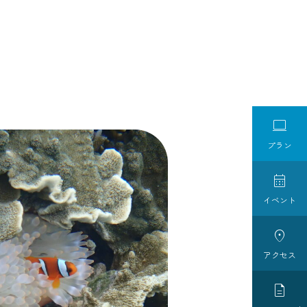

プラン

イベント

アクセス
