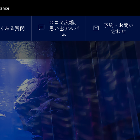
nce
口コミ広場、
予約・お問い


くある質問
思い出アルバ
合わせ
ム