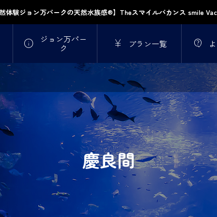
然体験ジョン万パークの天然水族感®】Theスマイルバカンス smile Vaca
ジョン万パー



プラン一覧
よ
ク
慶良間