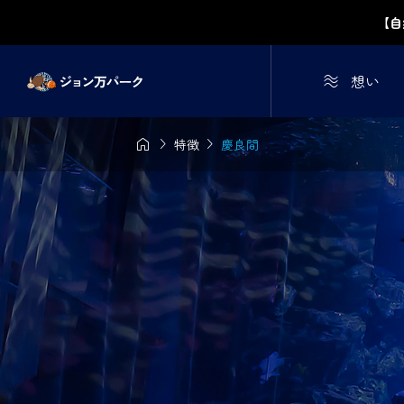
【自

想い



特徴
慶良間