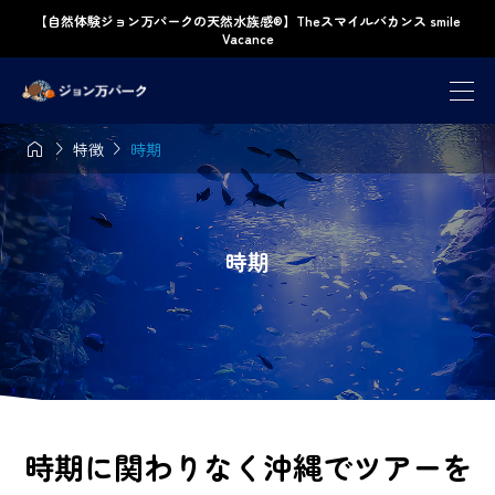
【自然体験ジョン万パークの天然水族感®】Theスマイルバカンス smile
Vacance



特徴
時期
時期
時期に関わりなく沖縄でツアーを