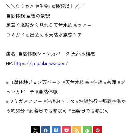
＼＼ウミガメや生物100種類以上／／
自然体験 至極の景観
足着く場所から見れる天然水族感ツアー
ウミガメと出会える天然水族感ツアー
店名: 自然体験ジョン万パーク 天然水族感
HP:
https://jmp.okinawa.ooo/
#自然体験ジョン万パーク #天然水族感 #沖縄 #糸満 #ジ
ョン万ビーチ #自然体験
#ウミガメツアー #沖縄おすすめ #沖縄旅行 #那覇空港か
ら約30分 #到着日でも参加可 #出発日でも参加可






