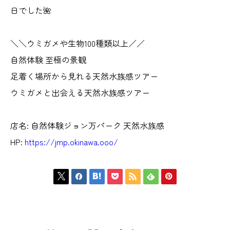
日でした🌺
＼＼ウミガメや生物100種類以上／／
自然体験 至極の景観
足着く場所から見れる天然水族感ツアー
ウミガメと出会える天然水族感ツアー
店名: 自然体験ジョン万パーク 天然水族感
HP:
https://jmp.okinawa.ooo/






