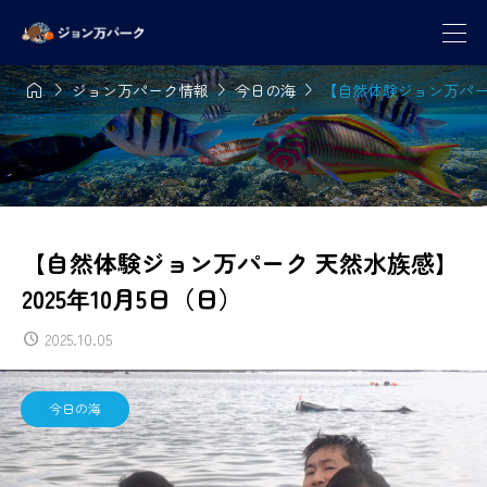




ジョン万パーク情報
今日の海
【自然体験ジョン万パーク
【自然体験ジョン万パーク 天然水族感】
2025年10月5日（日）
2025.10.05
今日の海