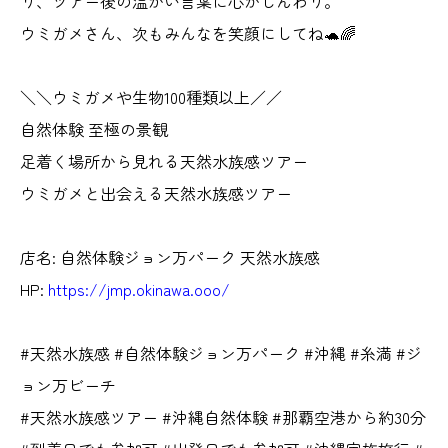
り、ツアー後の温かい言葉に心がじんわり。
ウミガメさん、次もみんなを笑顔にしてね🐢🌈
＼＼ウミガメや生物100種類以上／／
自然体験 至極の景観
足着く場所から見れる天然水族感ツアー
ウミガメと出会える天然水族感ツアー
店名: 自然体験ジョン万パーク 天然水族感
HP:
https://jmp.okinawa.ooo/
#天然水族感 #自然体験ジョン万パーク #沖縄 #糸満 #ジ
ョン万ビーチ
#天然水族感ツアー #沖縄自然体験 #那覇空港から約30分