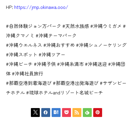
HP:
https://jmp.okinawa.ooo/
#自然体験ジョン万パーク #天然水族感 #沖縄ウミガメ #
沖縄クマノミ #沖縄テーマパーク
#沖縄ウエルネス #沖縄おすすめ #沖縄シュノーケリング
#沖縄スポット #沖縄ツアー
#沖縄ビーチ #沖縄子供 #沖縄糸満市 #沖縄送迎 #沖縄団
体 #沖縄社員旅行
#那覇空港到着海遊び #那覇空港出発海遊び #サザンビー
チホテル #琉球ホテルandリゾート名城ビーチ






