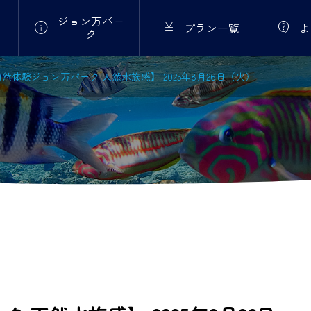
ジョン万パー



プラン一覧
よ
ク
然体験ジョン万パーク 天然水族感】 2025年8月26日（火）