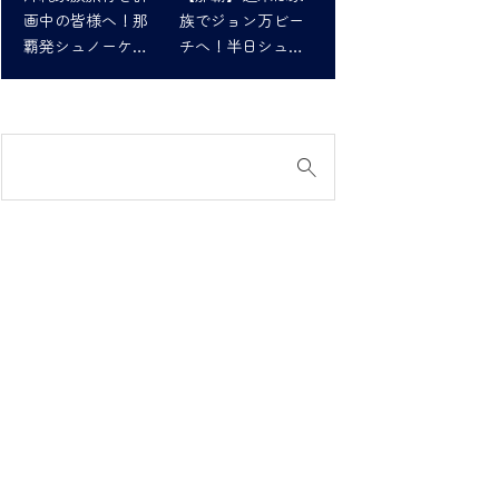
画中の皆様へ！那
族でジョン万ビー
覇発シュノーケリ
チへ！半日シュノ
ングツアーで最高
ーケリング体験
の思い出を！