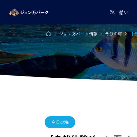

想い




ジョン万パーク情報
今日の海
【自
今日の海