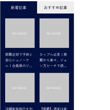
新着記事
おすすめ記事
那覇近郊で子供と
カップル必見！那
安心シュノーケ
覇から楽々、ジョ
ル！台風後のジョ
ン万ビーチで感動
ン万ビーチの魅力
シュノーケリング
沖縄家族旅行を計
【那覇】週末は家