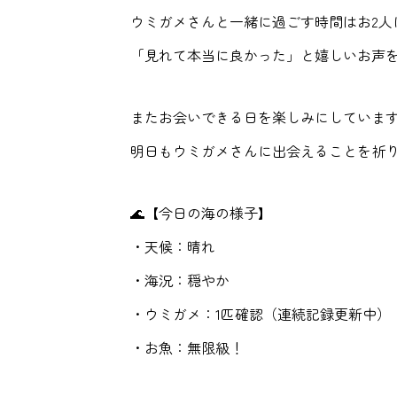
ウミガメさんと一緒に過ごす時間はお2人
「見れて本当に良かった」と嬉しいお声
またお会いできる日を楽しみにしていま
明日もウミガメさんに出会えることを祈
🌊【今日の海の様子】
・天候：晴れ
・海況：穏やか
・ウミガメ：1匹確認（連続記録更新中）
・お魚：無限級！