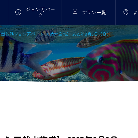
ジョン万パー



プラン一覧
よ
ク
然体験ジョン万パーク 天然水族感】 2025年8月3日（日）