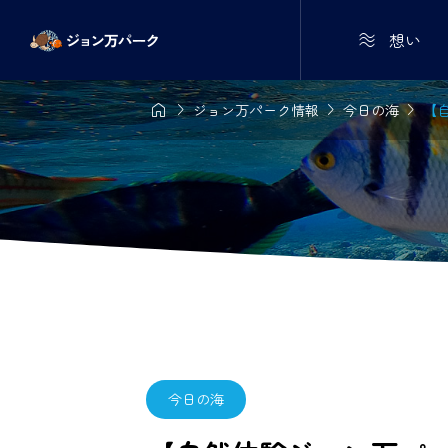

想い




ジョン万パーク情報
今日の海
【自
今日の海