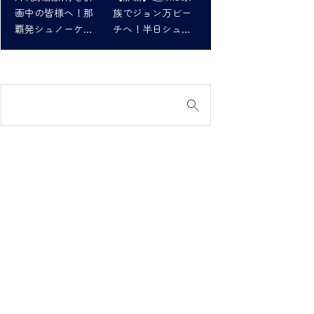
画中の皆様へ！那
族でジョン万ビー
覇発シュノーケリ
チへ！半日シュノ
ングツアーで最高
ーケリング体験
の思い出を！