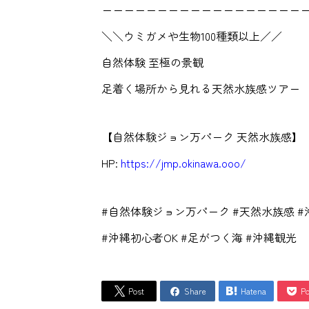
ーーーーーーーーーーーーーーーーーー
＼＼ウミガメや生物100種類以上／／
自然体験 至極の景観
足着く場所から見れる天然水族感ツアー
【自然体験ジョン万パーク 天然水族感】
HP:
https://jmp.okinawa.ooo/
#自然体験ジョン万パーク #天然水族感 
#沖縄初心者OK #足がつく海 #沖縄観光
Post
Share
Hatena
Po



