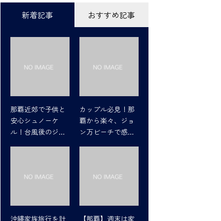
新着記事
おすすめ記事
那覇近郊で子供と
カップル必見！那
安心シュノーケ
覇から楽々、ジョ
ル！台風後のジョ
ン万ビーチで感動
ン万ビーチの魅力
シュノーケリング
沖縄家族旅行を計
【那覇】週末は家