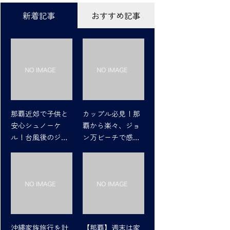
新着記事
おすすめ記事
那覇近郊で子供と
カップル必見！那
安心シュノーケ
覇から楽々、ジョ
ル！台風後のジョ
ン万ビーチで感動
ン万ビーチの魅力
シュノーケリング
沖縄家族旅行を計
【那覇】週末は家