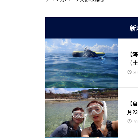
新
【海
（土
20
【自
月2
20