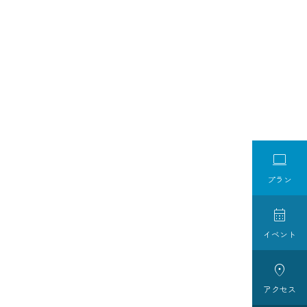

プラン

イベント

アクセス