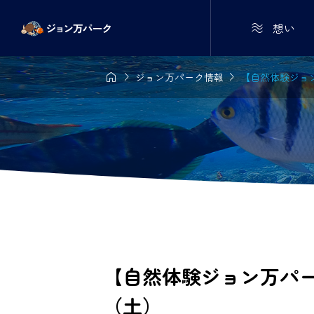

想い



ジョン万パーク情報
【自然体験ジョン
【自然体験ジョン万パーク
（土）