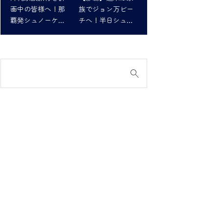
画中の皆様へ！那
族でジョン万ビー
覇発シュノーケリ
チへ！半日シュノ
ングツアーで最高
ーケリング体験
の思い出を！