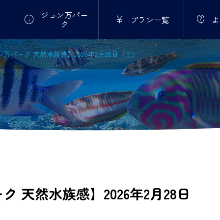
ジョン万パー



プラン一覧
よ
ク
万パーク 天然水族感】2026年2月28日（土）
 天然水族感】2026年2月28日