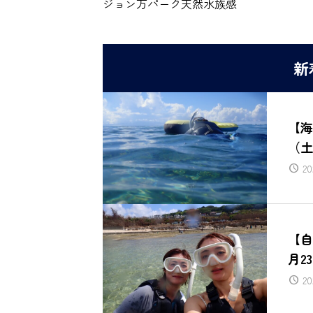
ジョン万パーク天然水族感
新
【海
（土
20
【自
月2
20