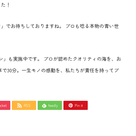
した！
」でお待ちしておりますね。 プロも唸る本物の青い世
ラン」も実施中です。 プロが認めたクオリティの海を、お
車で30分。一生モノの感動を、私たちが責任を持ってプ
cket
RSS
feedly
Pin it


