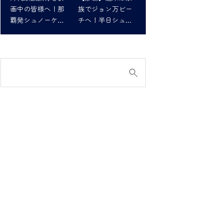
画中の皆様へ！那
族でジョン万ビー
覇発シュノーケリ
チへ！半日シュノ
ングツアーで最高
ーケリング体験
の思い出を！