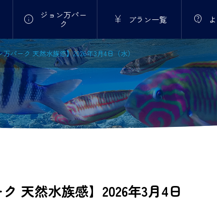
ジョン万パー



プラン一覧
よ
ク
万パーク 天然水族感】2026年3月4日（水）
 天然水族感】2026年3月4日