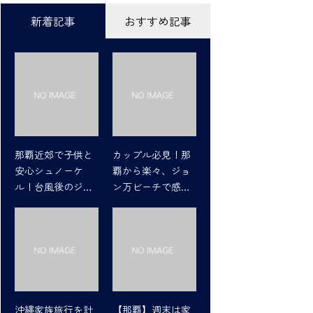
新着記事
おすすめ記事
那覇近郊で子供と
カップル必見！那
安心シュノーケ
覇から楽々、ジョ
ル！台風後のジョ
ン万ビーチで感動
ン万ビーチの魅力
シュノーケリング
沖縄家族旅行を計
【那覇】週末は家