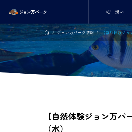

想い



ジョン万パーク情報
【自然体験ジョン
【自然体験ジョン万パーク
（水）