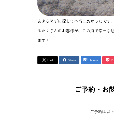
あきらめずに探して本当に良かったです
るたくさんのお客様が、この海で幸せな
ます！
Post
Share
Hatena
Po




ご予約・お問
ご予約は以