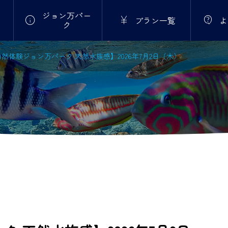
ジョン万パー



プラン一覧
よ
ク
然体験ジョン万パーク 天然水族感】2026年7月2日（木）