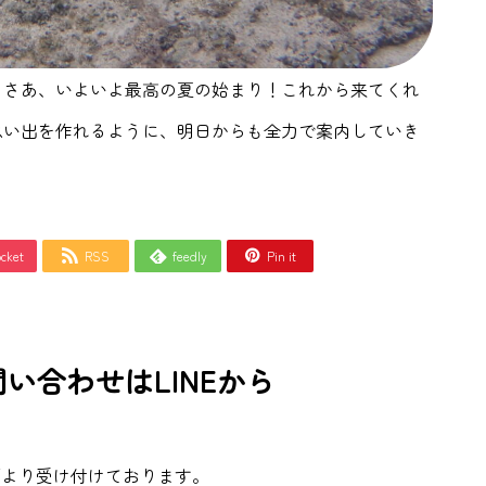
。さあ、いよいよ最高の夏の始まり！これから来てくれ
思い出を作れるように、明日からも全力で案内していき
cket
RSS
feedly
Pin it



い合わせはLINEから
下より受け付けております。