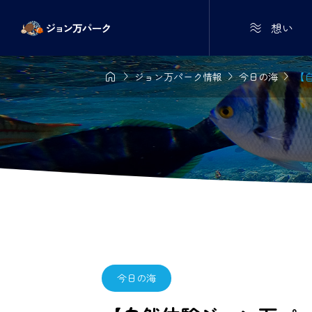

想い




ジョン万パーク情報
今日の海
【自
今日の海