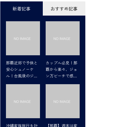
新着記事
おすすめ記事
那覇近郊で子供と
カップル必見！那
安心シュノーケ
覇から楽々、ジョ
ル！台風後のジョ
ン万ビーチで感動
ン万ビーチの魅力
シュノーケリング
沖縄家族旅行を計
【那覇】週末は家