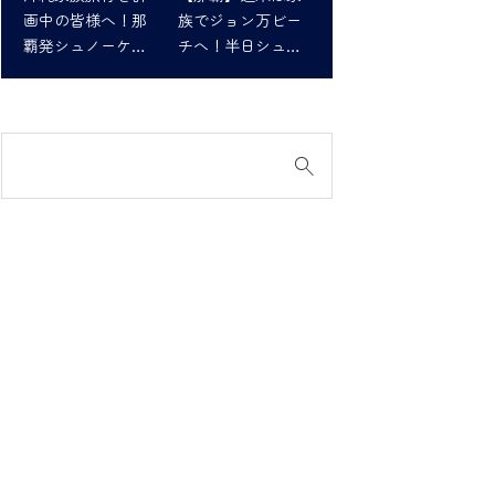
画中の皆様へ！那
族でジョン万ビー
覇発シュノーケリ
チへ！半日シュノ
ングツアーで最高
ーケリング体験
の思い出を！