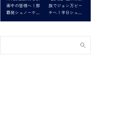
画中の皆様へ！那
族でジョン万ビー
覇発シュノーケリ
チへ！半日シュノ
ングツアーで最高
ーケリング体験
の思い出を！