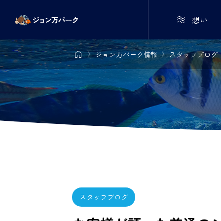

想い



ジョン万パーク情報
スタッフブログ
スタッフブログ