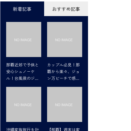
新着記事
おすすめ記事
那覇近郊で子供と
カップル必見！那
安心シュノーケ
覇から楽々、ジョ
ル！台風後のジョ
ン万ビーチで感動
ン万ビーチの魅力
シュノーケリング
沖縄家族旅行を計
【那覇】週末は家