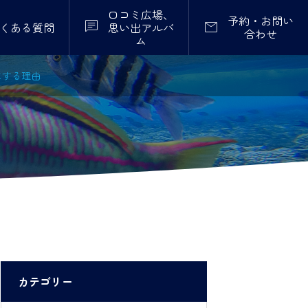
口コミ広場、
予約・お問い


くある質問
思い出アルバ
合わせ
ム
にする理由
カテゴリー