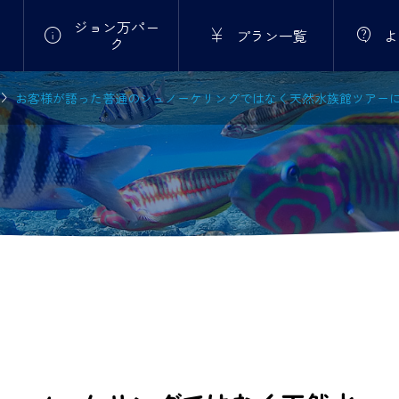
ジョン万パー



プラン一覧
よ
ク

お客様が語った普通のシュノーケリングではなく天然水族館ツアー