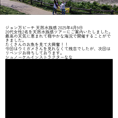
ジョン万ビーチ 天然水族感 2025年4月9日
20代女性2名を天然水族感ツアーにご案内いたしました。
最高の天気に恵まれて穏やかな海況で開催することがで
きました。
たくさんのお魚を見て大興奮！！
今回はウミガメさんを見れなくて残念でしたが、次回は
リベンジお待ちしております。
シュノーケルインストラクターなな