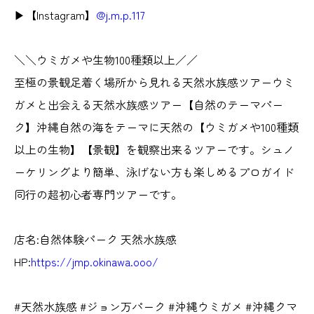
▶︎【Instagram】
@j.m.p.117
＼＼ウミガメや生物100種類以上／／
至極の景観足着く場所から見れる天然水族感ツアーウミ
ガメと出会える天然水族感ツアー【自然のテーマパー
ク】沖縄自然の海をテーマに天然の【ウミガメや100種類
以上の生物】【景観】を観察出来るツアーです。シュノ
ーケリングより簡単、泳げない方も楽しめるプロガイド
同行の超初心者専門ツアーです。
店名:自然体験パーク 天然水族感
HP:
https://jmp.okinawa.ooo/
#天然水族感 #ジョン万パーク #沖縄ウミガメ #沖縄クマ