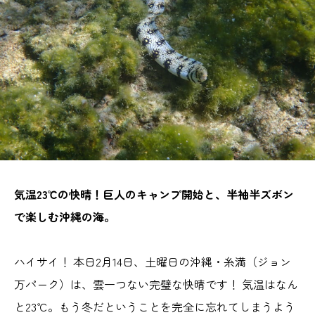
気温23℃の快晴！巨人のキャンプ開始と、半袖半ズボン
で楽しむ沖縄の海。
ハイサイ！ 本日2月14日、土曜日の沖縄・糸満（ジョン
万パーク）は、雲一つない完璧な快晴です！ 気温はなん
と23℃。もう冬だということを完全に忘れてしまうよう