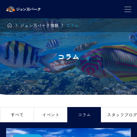



ジョン万パーク情報
コラム
コラム
すべて
イベント
コラム
スタッフブログ