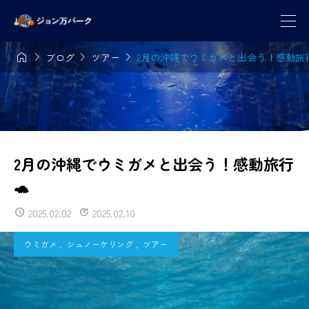




ブログ
ツアー
2月の沖縄でウミガメと出会う！感動旅行
2月の沖縄でウミガメと出会う！感動旅行
🐢
2025.02.02
2025.02.10
ウミガメ
,
シュノーケリング
,
ツアー