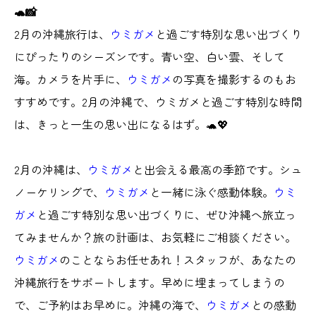
🐢📸
2月の沖縄旅行は、
ウミガメ
と過ごす特別な思い出づくり
にぴったりのシーズンです。青い空、白い雲、そして
海。カメラを片手に、
ウミガメ
の写真を撮影するのもお
すすめです。2月の沖縄で、ウミガメと過ごす特別な時間
は、きっと一生の思い出になるはず。🐢💖
2月の沖縄は、
ウミガメ
と出会える最高の季節です。シュ
ノーケリングで、
ウミガメ
と一緒に泳ぐ感動体験。
ウミ
ガメ
と過ごす特別な思い出づくりに、ぜひ沖縄へ旅立っ
てみませんか？旅の計画は、お気軽にご相談ください。
ウミガメ
のことならお任せあれ！スタッフが、あなたの
沖縄旅行をサポートします。早めに埋まってしまうの
で、ご予約はお早めに。沖縄の海で、
ウミガメ
との感動