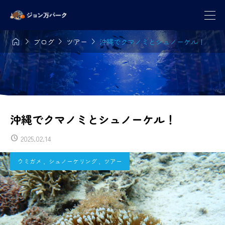




ブログ
ツアー
沖縄でクマノミとシュノーケル！
沖縄でクマノミとシュノーケル！
2025.02.14
ウミガメ
,
シュノーケリング
,
ツアー