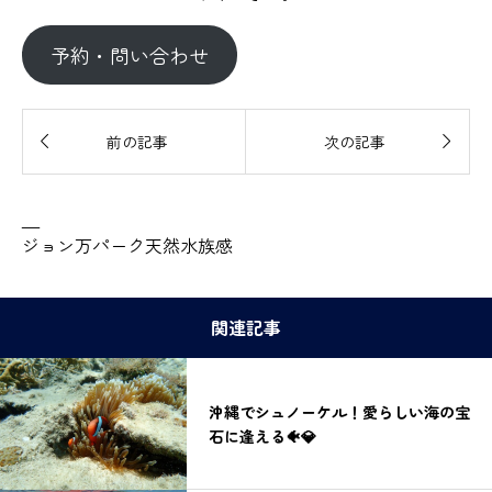
予約・問い合わせ


前の記事
次の記事
—
ジョン万パーク天然水族感
関連記事
沖縄でシュノーケル！愛らしい海の宝
石に逢える🐠💎