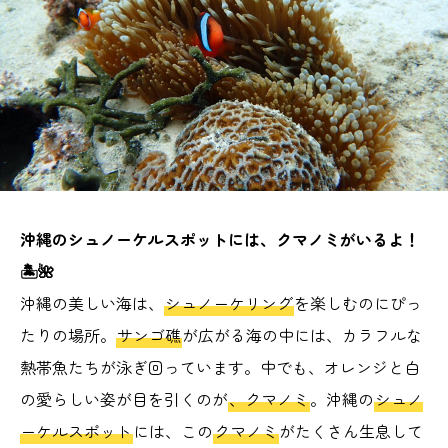
沖縄のシュノーケルスポットには、クマノミがいるよ！
🏝️🌺
沖縄の美しい海は、
シュノーケリング
を楽しむのにぴっ
たりの場所。
サンゴ礁
が広がる海の中には、カラフルな
熱帯魚たちが泳ぎ回っています。中でも、オレンジと白
の愛らしい姿が目を引くのが
、クマノミ
。沖縄の
シュノ
ーケルスポット
には、この
クマノミ
がたくさん生息して