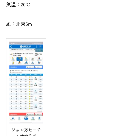
気温：20℃
風：北東6m
ジョン万ビーチ