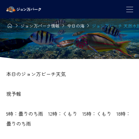




ジョン万パーク情報
今日の海
ジョン万ビーチ 天然水族感
本日のジョン万ビーチ天気
現予報
9時：曇りのち雨 12時：くもり 15時：くもり 18時：
曇りのち雨