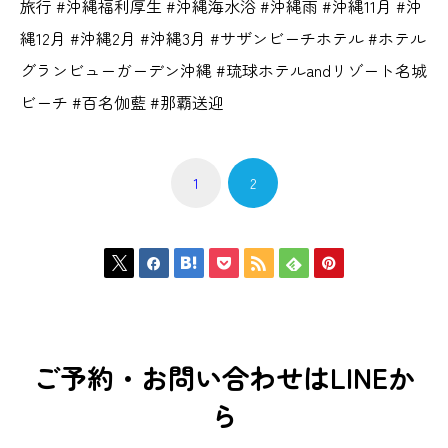
旅行 #沖縄福利厚生 #沖縄海水浴 #沖縄雨 #沖縄11月 #沖
縄12月 #沖縄2月 #沖縄3月 #サザンビーチホテル #ホテル
グランビューガーデン沖縄 #琉球ホテルandリゾート名城
ビーチ #百名伽藍 #那覇送迎
1
2







ご予約・お問い合わせはLINEか
ら