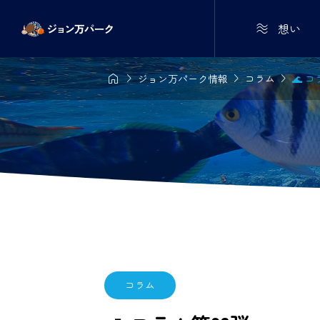

想い




ジョン万パーク情報
コラム
🌊 
コラム