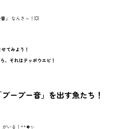
の音」
なんさ～！💥
ませてみよう！
たら、それはテッポウエビ！
？「ブーブー音」を出す魚たち！
がいる！**🐠✨