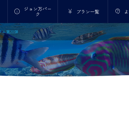
ジョン万パー



プラン一覧
よ
ク
コラム第20弾