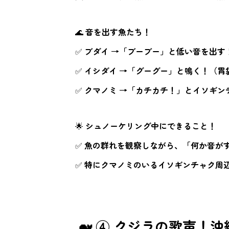
🌊
音を出す魚たち！
✅
ブダイ →「ブーブー」と低い音を出す
✅
イシダイ →「グーグー」と鳴く！（胃
✅
クマノミ →「カチカチ！」とイソギン
🌟
シュノーケリング中にできること！
✅
魚の群れを観察しながら、「何か音が
✅
特にクマノミのいるイソギンチャク周
🐋 ④ クジラの歌声！