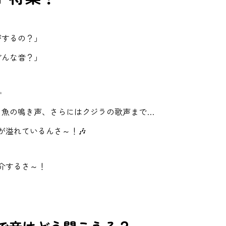
がするの？」
どんな音？」
✨
、魚の鳴き声、さらにはクジラの歌声まで…
が溢れているんさ～！🎶
介するさ～！