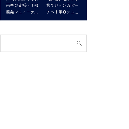
画中の皆様へ！那
族でジョン万ビー
覇発シュノーケリ
チへ！半日シュノ
ングツアーで最高
ーケリング体験
の思い出を！