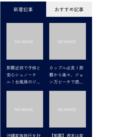
新着記事
おすすめ記事
那覇近郊で子供と
カップル必見！那
安心シュノーケ
覇から楽々、ジョ
ル！台風後のジョ
ン万ビーチで感動
ン万ビーチの魅力
シュノーケリング
沖縄家族旅行を計
【那覇】週末は家