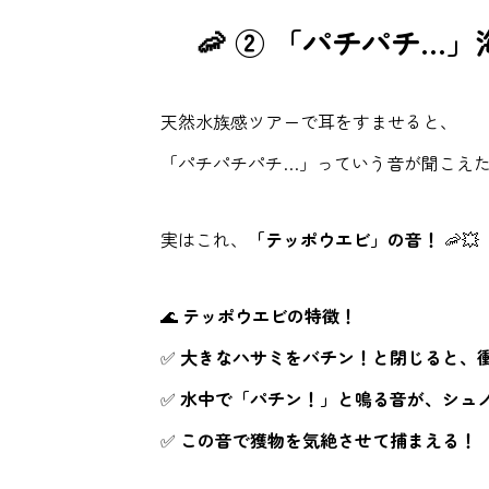
🦐 ② 「パチパチ
天然水族感ツアーで耳をすませると、
「パチパチパチ…」っていう音が聞こえ
実はこれ、
「テッポウエビ」の音！
🦐💥
🌊
テッポウエビの特徴！
✅
大きなハサミをバチン！と閉じると、
✅
水中で「パチン！」と鳴る音が、シュ
✅
この音で獲物を気絶させて捕まえる！