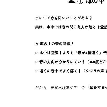
🌊 ① 海
水の中で音を聞いたことがある？
実は、
水中では音の聞こえ方が陸とは全
🌟
海の中の音の特徴！
✅
水中は空気中よりも「音が4倍速く」伝
✅
音の方向が分かりにくい！（360度ど
✅
遠くの音までよく届く！（クジラの声は
だから、天然水族感ツアーで
「耳をすま