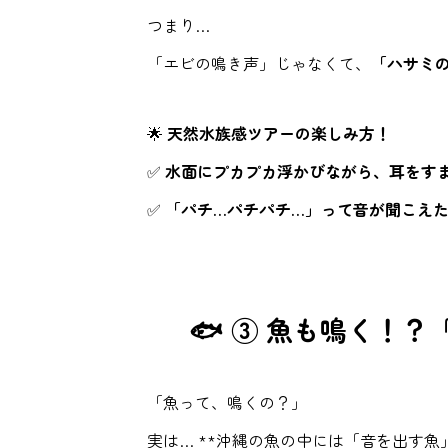
つまり…
「エビの鳴き声」じゃなくて、
「ハサミ
🌟
天然水族感ツアーの楽しみ方！
✅
水面にプカプカ浮かびながら、耳をす
✅
「パチ…パチパチ…」って音が聞こえ
🐟 ③ 魚も鳴く！
「魚って、鳴くの？」
実は… **沖縄の魚の中には「音を出す魚」