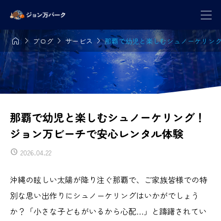




ブログ
サービス
那覇で幼児と楽しむシュノーケリン
那覇で幼児と楽しむシュノーケリング！
ジョン万ビーチで安心レンタル体験
2026.04.22
沖縄の眩しい太陽が降り注ぐ那覇で、ご家族皆様での特
別な思い出作りにシュノーケリングはいかがでしょう
か？「小さな子どもがいるから心配…」と躊躇されてい