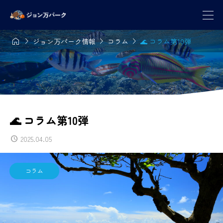




ジョン万パーク情報
コラム
🌊 コラム第10弾
🌊 コラム第10弾
2025.04.05
コラム